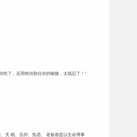
你吃了，还用铁丝勒住你的喉咙，太残忍了！”
、失 眠、压抑、焦虑。 老板都是以生命博事