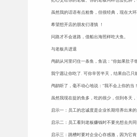
把心交给你的老板、你的老板同样也会把肺，
虽然我的话语有点粗鲁，但很经典，现在大
希望想开店的朋友们谨慎 ！
问路才不会迷路，借船出海照样吃大鱼。
与老板共进退
鸬鹚从河里叼住一条鱼，鱼说：“你如果肚子
我宁愿让你吃了
.
可你辛苦半天，结果自己只
鸬鹚听了，毫不动心地说：“我不会上你的当
虽然我现在捉的鱼多，吃的很少，但到冬天，
启示一：员工的忠诚度是企业长期培养出来的
启示二：员工看到老板赚钱时不要光想去共同
启示三：跳槽时要对企业心存感激，因为它肯