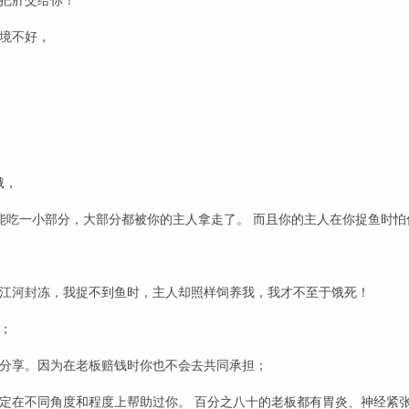
把肝交给你！
环境不好，
饿，
能吃一小部分，大部分都被你的主人拿走了。 而且你的主人在你捉鱼时怕
！
江河封冻，我捉不到鱼时，主人却照样饲养我，我才不至于饿死！
；
分享。因为在老板赔钱时你也不会去共同承担；
定在不同角度和程度上帮助过你。 百分之八十的老板都有胃炎、神经紧张